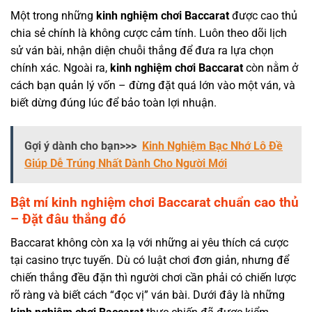
Một trong những
kinh nghiệm chơi Baccarat
được cao thủ
chia sẻ chính là không cược cảm tính. Luôn theo dõi lịch
sử ván bài, nhận diện chuỗi thắng để đưa ra lựa chọn
chính xác. Ngoài ra,
kinh nghiệm chơi Baccarat
còn nằm ở
cách bạn quản lý vốn – đừng đặt quá lớn vào một ván, và
biết dừng đúng lúc để bảo toàn lợi nhuận.
Gợi ý dành cho bạn>>>
Kinh Nghiệm Bạc Nhớ Lô Đề
Giúp Dễ Trúng Nhất Dành Cho Người Mới
Bật mí kinh nghiệm chơi Baccarat chuẩn cao thủ
– Đặt đâu thắng đó
Baccarat không còn xa lạ với những ai yêu thích cá cược
tại casino trực tuyến. Dù có luật chơi đơn giản, nhưng để
chiến thắng đều đặn thì người chơi cần phải có chiến lược
rõ ràng và biết cách “đọc vị” ván bài. Dưới đây là những