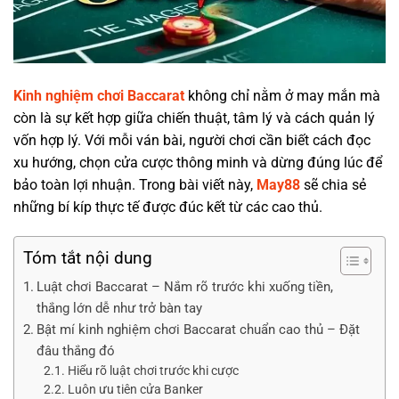
Kinh nghiệm chơi Baccarat
không chỉ nằm ở may mắn mà
còn là sự kết hợp giữa chiến thuật, tâm lý và cách quản lý
vốn hợp lý. Với mỗi ván bài, người chơi cần biết cách đọc
xu hướng, chọn cửa cược thông minh và dừng đúng lúc để
bảo toàn lợi nhuận. Trong bài viết này,
May88
sẽ chia sẻ
những bí kíp thực tế được đúc kết từ các cao thủ.
Tóm tắt nội dung
Luật chơi Baccarat – Nắm rõ trước khi xuống tiền,
thắng lớn dễ như trở bàn tay
Bật mí kinh nghiệm chơi Baccarat chuẩn cao thủ – Đặt
đâu thắng đó
Hiểu rõ luật chơi trước khi cược
Luôn ưu tiên cửa Banker