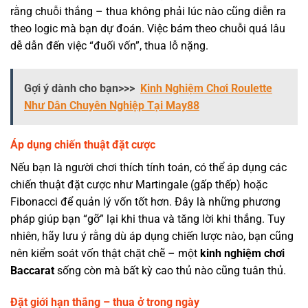
rằng chuỗi thắng – thua không phải lúc nào cũng diễn ra
theo logic mà bạn dự đoán. Việc bám theo chuỗi quá lâu
dễ dẫn đến việc “đuối vốn”, thua lỗ nặng.
Gợi ý dành cho bạn>>>
Kinh Nghiệm Chơi Roulette
Như Dân Chuyên Nghiệp Tại May88
Áp dụng chiến thuật đặt cược
Nếu bạn là người chơi thích tính toán, có thể áp dụng các
chiến thuật đặt cược như Martingale (gấp thếp) hoặc
Fibonacci để quản lý vốn tốt hơn. Đây là những phương
pháp giúp bạn “gỡ” lại khi thua và tăng lời khi thắng. Tuy
nhiên, hãy lưu ý rằng dù áp dụng chiến lược nào, bạn cũng
nên kiểm soát vốn thật chặt chẽ – một
kinh nghiệm chơi
Baccarat
sống còn mà bất kỳ cao thủ nào cũng tuân thủ.
Đặt giới hạn thắng – thua ở trong ngày