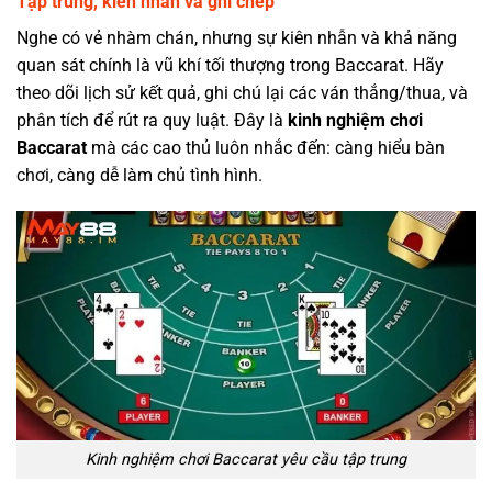
Tập trung, kiên nhẫn và ghi chép
Nghe có vẻ nhàm chán, nhưng sự kiên nhẫn và khả năng
quan sát chính là vũ khí tối thượng trong Baccarat. Hãy
theo dõi lịch sử kết quả, ghi chú lại các ván thắng/thua, và
phân tích để rút ra quy luật. Đây là
kinh nghiệm chơi
Baccarat
mà các cao thủ luôn nhắc đến: càng hiểu bàn
chơi, càng dễ làm chủ tình hình.
Kinh nghiệm chơi Baccarat yêu cầu tập trung