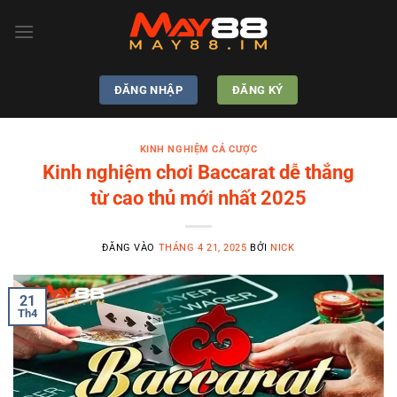
Bỏ
qua
nội
dung
ĐĂNG NHẬP
ĐĂNG KÝ
KINH NGHIỆM CÁ CƯỢC
Kinh nghiệm chơi Baccarat dễ thắng
từ cao thủ mới nhất 2025
ĐĂNG VÀO
THÁNG 4 21, 2025
BỞI
NICK
21
Th4