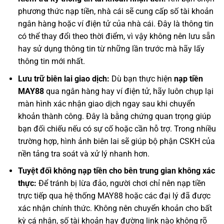
phương thức nạp tiền, nhà cái sẽ cung cấp số tài khoản
ngân hàng hoặc ví điện tử của nhà cái. Đây là thông tin
có thể thay đổi theo thời điểm, vì vậy không nên lưu sẵn
hay sử dụng thông tin từ những lần trước mà hãy lấy
thông tin mới nhất.
Lưu trữ biên lai giao dịch:
Dù bạn thực hiện
nạp tiền
MAY88
qua ngân hàng hay ví điện tử, hãy luôn chụp lại
màn hình xác nhận giao dịch ngay sau khi chuyển
khoản thành công. Đây là bằng chứng quan trọng giúp
bạn đối chiếu nếu có sự cố hoặc cần hỗ trợ. Trong nhiều
trường hợp, hình ảnh biên lai sẽ giúp bộ phận CSKH của
nền tảng tra soát và xử lý nhanh hơn.
Tuyệt đối không nạp tiền cho bên trung gian không xác
thực:
Để tránh bị lừa đảo, người chơi chỉ nên nạp tiền
trực tiếp qua hệ thống MAY88 hoặc các đại lý đã được
xác nhận chính thức. Không nên chuyển khoản cho bất
kỳ cá nhân, số tài khoản hay đường link nào không rõ