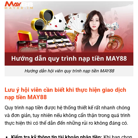
Hướng dẫn hội viên quy trình nạp tiền MAY88
Lưu ý hội viên cần biết khi thực hiện giao dịch
nạp tiền MAY88
Quy trình nạp tiền được hệ thống thiết kế rất nhanh chóng
và đơn giản, tuy nhiên nếu không cẩn thận trong quá trình
thực hiện thì có thể dẫn đến những rủi ro không đáng có.
Kiểm tra kỹ thông tin tài khoản nhận tiền:
Khi bạn chọn