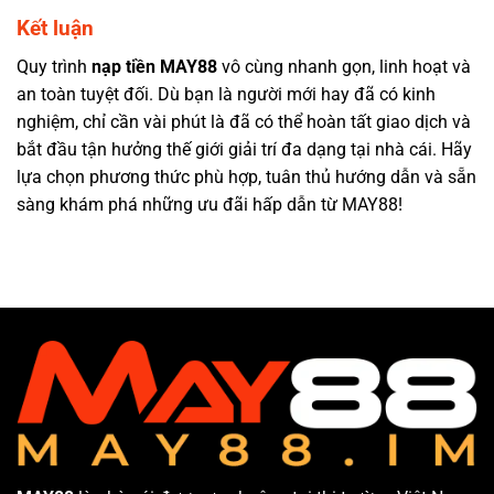
Kết luận
Quy trình
nạp tiền MAY88
vô cùng nhanh gọn, linh hoạt và
an toàn tuyệt đối. Dù bạn là người mới hay đã có kinh
nghiệm, chỉ cần vài phút là đã có thể hoàn tất giao dịch và
bắt đầu tận hưởng thế giới giải trí đa dạng tại nhà cái. Hãy
lựa chọn phương thức phù hợp, tuân thủ hướng dẫn và sẵn
sàng khám phá những ưu đãi hấp dẫn từ MAY88!