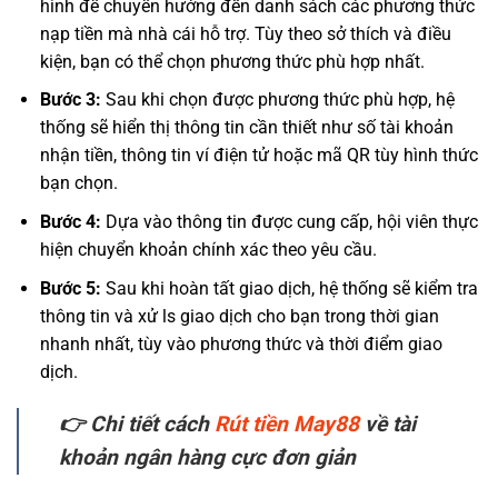
hình để chuyển hướng đến danh sách các phương thức
nạp tiền mà nhà cái hỗ trợ. Tùy theo sở thích và điều
kiện, bạn có thể chọn phương thức phù hợp nhất.
Bước 3:
Sau khi chọn được phương thức phù hợp, hệ
thống sẽ hiển thị thông tin cần thiết như số tài khoản
nhận tiền, thông tin ví điện tử hoặc mã QR tùy hình thức
bạn chọn.
Bước 4:
Dựa vào thông tin được cung cấp, hội viên thực
hiện chuyển khoản chính xác theo yêu cầu.
Bước 5:
Sau khi hoàn tất giao dịch, hệ thống sẽ kiểm tra
thông tin và xử ls giao dịch cho bạn trong thời gian
nhanh nhất, tùy vào phương thức và thời điểm giao
dịch.
👉 Chi tiết cách
Rút tiền May88
về tài
khoản ngân hàng cực đơn giản